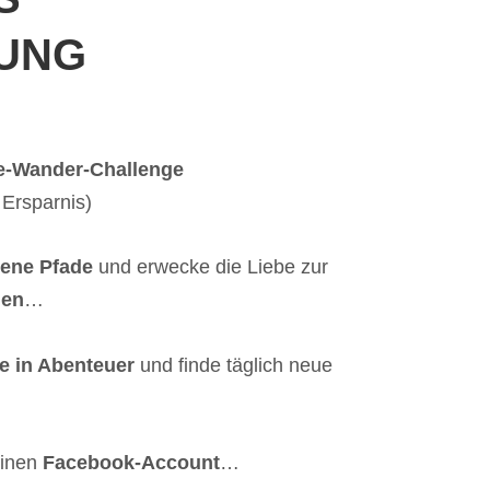
RUNG
ge-Wander-Challenge
 Ersparnis)
ene Pfade
und erwecke die Liebe zur
gen
…
e in Abenteuer
und finde täglich neue
einen
Facebook-Account
…