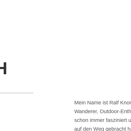
oft aus de
stammen un
natürlichen
Ein weiter
Drucks ist
Wasser, in
H
oder wasse
Wanderern 
Nachfrage 
Touristenu
Mein Name ist Ralf Knorz
andere Dien
Wanderer, Outdoor-Enthu
einer Konk
schon immer fasziniert u
begrenzten
auf den Weg gebracht ha