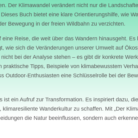
en. Der Klimawandel verändert nicht nur die Landschaften
erforderlic
 Dieses Buch bietet eine klare Orientierungshilfe, wie 
Touristen 
der Bewegung in der freien Wildbahn zu verzichten.
Unterkünft
Versorgun
 eine Reise, die weit über das Wandern hinausgeht. Es 
oder erwei
t, wie sich die Veränderungen unserer Umwelt auf Öko
Straßen un
 nicht bei der Analyse stehen – es gibt dir konkrete We
Ökosysteme
h praktische Tipps, Beispiele von klimabewusstem Verhal
ss Outdoor-Enthusiasten eine Schlüsselrolle bei der Be
Lebensräu
Fragmentie
führen, was
s ist ein Aufruf zur Transformation. Es inspiriert dazu,
beeinträcht
 klimaresiliente Wanderkultur zu schaffen. Mit „Der Klim
Hotels, Ca
eidungen die Natur beeinflussen, sondern auch erkennen,
Einrichtung
von Baumat