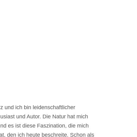
r lokalen Umgebung
d erschöpft damit die
 Ressourcen weiter.
er Aspekt des ökonomischen
 die Übernutzung von
sbesondere in trockenen
rarmen Regionen, die bei
beliebt sind. Die hohe
nach Wasser für
nterkünfte, Gastronomie und
 und ich bin leidenschaftlicher
stleistungen führt häufig zu
siast und Autor. Die Natur hat mich
urrenz um die ohnehin
nd es ist diese Faszination, die mich
 Wasserressourcen. Dies
t, den ich heute beschreite. Schon als