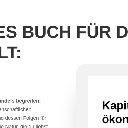
ES BUCH FÜR D
LT:
ndels begreifen:
Kapi
senschaftlichen
öko
d dessen Folgen für
Natur, die du liebst