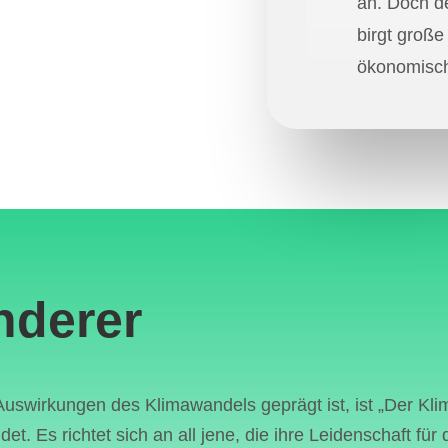
an. Doch d
birgt groß
ökonomisch
Ressourcen
zunimmt. Di
Faktoren w
Infrastrukt
Besucherza
lokalen Re
Auswirkung
nderer
Gemeinsch
Eine der g
Auswirkungen des Klimawandels geprägt ist, ist „Der Kl
für den Erh
et. Es richtet sich an all jene, die ihre Leidenschaft fü
ist der Aus