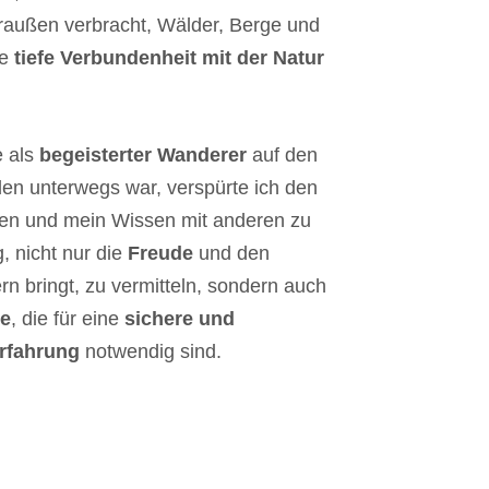
liche Auswirkungen auf die
 draußen verbracht, Wälder, Berge und
lkerung, die Landwirtschaft
ne
tiefe Verbundenheit mit der Natur
türlichen Ökosysteme haben
kte zwischen verschiedenen
gruppen verursachen.
e als
begeisterter Wanderer
auf den
 die Übernutzung von
den unterwegs war, verspürte ich den
 Qualität der Gewässer
en und mein Wissen mit anderen zu
tigen und negative Folgen
g, nicht nur die
Freude
und den
n bringt, zu vermitteln, sondern auch
undheit aquatischer
te
, die für eine
sichere und
und die Artenvielfalt
rfahrung
notwendig sind.
fallentsorgung stellt eine
usforderung dar.
engen erzeugen eine