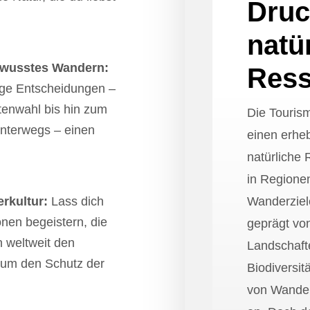
Druc
natü
bewusstes Wandern:
Res
ige Entscheidungen –
tenwahl bis hin zum
Die Tourism
unterwegs – einen
einen erheb
natürliche
in Regionen
rkultur:
Lass dich
Wanderziel
nen begeistern, die
geprägt vo
 weltweit den
Landschafte
 um den Schutz der
Biodiversitä
von Wander