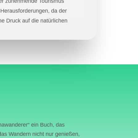
er zunehmende Tourismus
e Herausforderungen, da der
e Druck auf die natürlichen
 in diesen Regionen
eser Druck ergibt sich aus
ie der
urentwicklung, der hohen
hl, der Nachfrage nach
ssourcen und den
en auf lokale
aften und Ökosysteme.
rößten Herausforderungen
imawanderer“ ein Buch, das
alt natürlicher Ressourcen
r das Wandern nicht nur genießen,
bau von Infrastrukturen, die