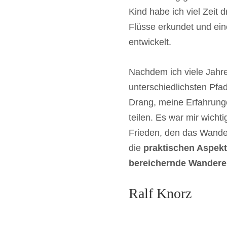
kann erheb
Kind habe ich viel Zeit
lokale Bevö
Flüsse erkundet und ei
und die na
entwickelt.
und Konfli
Interessen
Nachdem ich viele Jahr
Zudem kann
unterschiedlichsten Pfa
Wasser die
Drang, meine Erfahrung
beeinträch
teilen. Es war mir wichti
Frieden, den das Wander
für die Ges
die
praktischen Aspek
Ökosysteme 
bereichernde Wandere
haben.
Ralf Knorz
Auch die Ab
große Hera
Touristenm