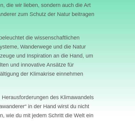
, die wir lieben, sondern auch die Art
h sind, um den Ansturm von
Wanderer zum Schutz der Natur beitragen
zu bewältigen. Wanderwege,
e, Straßen und
gsanlagen müssen gebaut
beleuchtet die wissenschaftlichen
tert werden. Der Bau von
systeme, Wanderwege und die Natur
d Wegen durch sensible
rkzeuge und Inspiration an die Hand, um
 kann zur Zerstörung von
ten und innovative Ansätze für
wältigung der Klimakrise einnehmen
men und zur
rung von Landschaften
 die Tier- und Pflanzenwelt
 die Herausforderungen des Klimawandels
igt. Die Errichtung von
awanderer“ in der Hand wirst du nicht
mpingplätzen und anderen
 wie du mit jedem Schritt die Welt ein
en erfordert den Einsatz
erialien und Energie, die